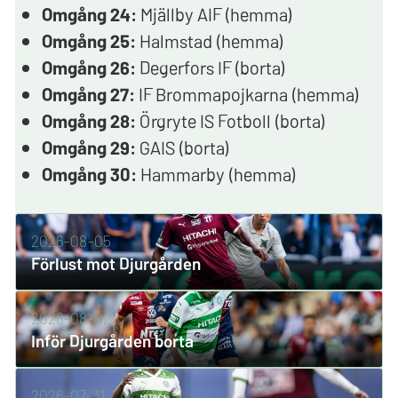
Omgång 24:
Mjällby AIF (hemma)
Omgång 25:
Halmstad (hemma)
Omgång 26:
Degerfors IF (borta)
Omgång 27:
IF Brommapojkarna (hemma)
Omgång 28:
Örgryte IS Fotboll (borta)
Omgång 29:
GAIS (borta)
Omgång 30:
Hammarby (hemma)
2026-08-05
Förlust mot Djurgården
2026-08-02
Inför Djurgården borta
2026-07-31