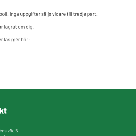
. Inga uppgifter säljs vidare till tredje part.
ar lagrat om dig.
er läs mer här:
kt
éns väg 5