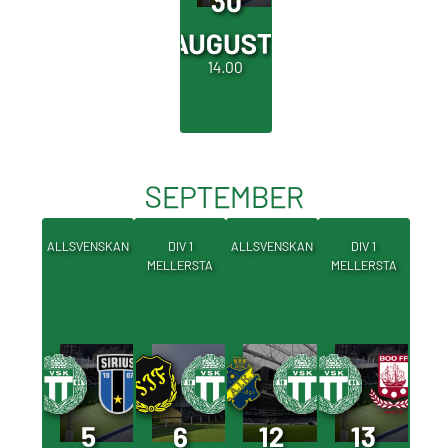
30
AUGUSTI
14.00
SEPTEMBER
ALLSVENSKAN
DIV 1
ALLSVENSKAN
DIV 1
MELLERSTA
MELLERSTA
5
6
12
13