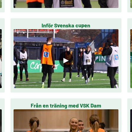
Inför Svenska cupen
▶
Från en träning med VSK Dam