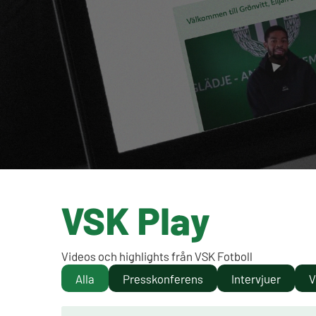
VSK Play
Videos och highlights från VSK Fotboll
Alla
Presskonferens
Intervjuer
V