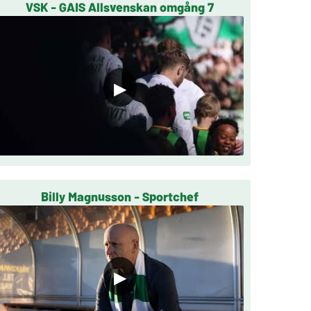
VSK - GAIS Allsvenskan omgång 7
▶
Billy Magnusson - Sportchef
▶