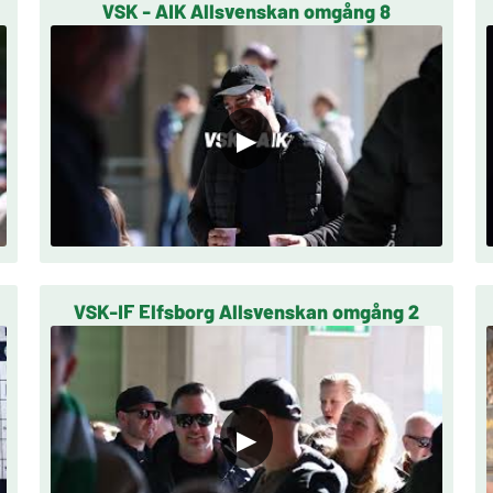
0
VSK - AIK Allsvenskan omgång 8
▶
VSK-IF Elfsborg Allsvenskan omgång 2
▶