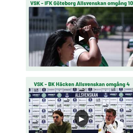
VSK - IFK Göteborg Allsvenskan omgång 1
▶
VSK - BK Häcken Allsvenskan omgång 4
▶