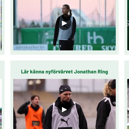
▶
Lär känna nyförvärvet Jonathan Ring
▶