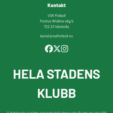
Kontakt
VSK Fotboll
Pontus Widéns väg 5
722 23 Västerås
kansli@vskfotboll.nu
HELA STADENS
KLUBB
© Publicering av bilder och texter från denna sida får inte ske utan VSK