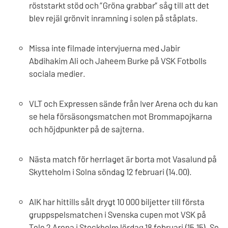
röststarkt stöd och ”Gröna grabbar” såg till att det
blev rejäl grönvit inramning i solen på ståplats.
Missa inte filmade intervjuerna med Jabir
Abdihakim Ali och Jaheem Burke på VSK Fotbolls
sociala medier.
VLT och Expressen sände från Iver Arena och du kan
se hela försäsongsmatchen mot Brommapojkarna
och höjdpunkter på de sajterna.
Nästa match för herrlaget är borta mot Vasalund på
Skytteholm i Solna söndag 12 februari (14.00).
AIK har hittills sålt drygt 10 000 biljetter till första
gruppspelsmatchen i Svenska cupen mot VSK på
Tele 2 Arena i Stockholm lördag 18 februari (15.15). Se