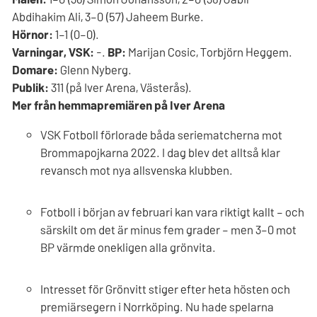
Abdihakim Ali, 3–0 (57) Jaheem Burke.
Hörnor:
1–1 (0–0).
Varningar, VSK:
-.
BP:
Marijan Cosic, Torbjörn Heggem.
Domare:
Glenn Nyberg.
Publik:
311 (på Iver Arena, Västerås).
Mer från hemmapremiären på Iver Arena
VSK Fotboll förlorade båda seriematcherna mot
Brommapojkarna 2022. I dag blev det alltså klar
revansch mot nya allsvenska klubben.
Fotboll i början av februari kan vara riktigt kallt – och
särskilt om det är minus fem grader – men 3–0 mot
BP värmde onekligen alla grönvita.
Intresset för Grönvitt stiger efter heta hösten och
premiärsegern i Norrköping. Nu hade spelarna