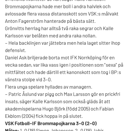
Brommapojkarna hade mer boll i andra halvlek och
avlossade flera vassa distansskott som VSK:s målvakt
Anton Fagerström hanterade på bästa sätt.
Grönvitts herrlag har alltså två raka segrar och Kalle
Karlsson var belåten med andra raka nollan.
– Hela backlinjen var jättebra men hela laget sitter ihop
defensivt.
Daniel Ask briljerade borta mot IFK Norrköping för en
vecka sedan, var lika vass igen i positionen som ”sexa” på
mittfältet och hade därtill ett kanonskott som tog i BP:s
vänstra stolpe vid 3–0.
Flera unga spelare hyllades av managern.
– Patric Åslund var pigg och Max Larsson gör en prickfri
insats, säger Kalle Karlsson som också gläds åt att
akademispelarna Hugo Björk (född 2005) och Fabian
Ekblom (2004) fick hoppa in på slutet.
VSK Fotboll–IF Brommapojkarna 3–0 (2–0)
Målen:
1–0 (36) Simon Johansson, 2–0 (38) Jabir