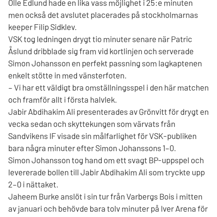
Olle Edlund hade en lika vass möjlighet i 25:e minuten
men också det avslutet placerades på stockholmarnas
keeper Filip Sidklev.
VSK tog ledningen drygt tio minuter senare när Patric
Åslund dribblade sig fram vid kortlinjen och serverade
Simon Johansson en perfekt passning som lagkaptenen
enkelt stötte in med vänsterfoten.
– Vi har ett väldigt bra omställningsspel i den här matchen
och framför allt i första halvlek.
Jabir Abdihakim Ali presenterades av Grönvitt för drygt en
vecka sedan och skyttekungen som värvats från
Sandvikens IF visade sin målfarlighet för VSK-publiken
bara några minuter efter Simon Johanssons 1–0.
Simon Johansson tog hand om ett svagt BP-uppspel och
levererade bollen till Jabir Abdihakim Ali som tryckte upp
2–0 i nättaket.
Jaheem Burke anslöt i sin tur från Varbergs Bois i mitten
av januari och behövde bara tolv minuter på Iver Arena för