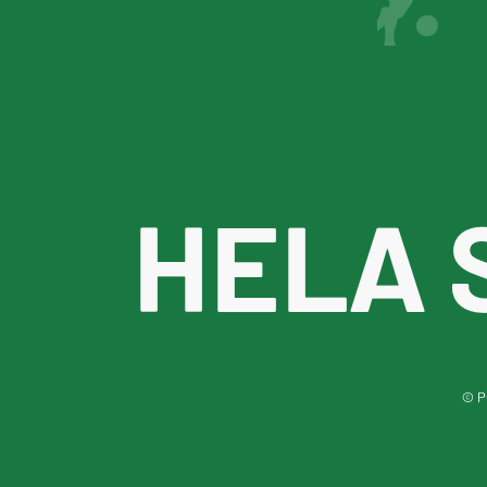
HELA 
© Pu