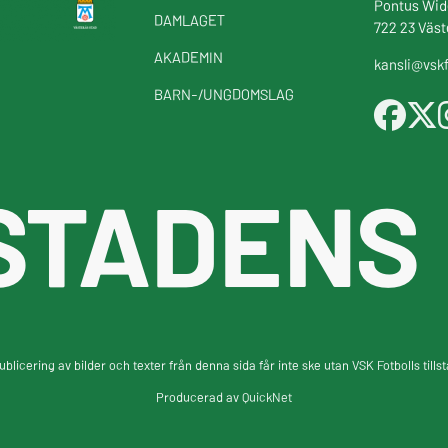
Pontus Wid
DAMLAGET
722 23 Väst
AKADEMIN
kansli@vskf
BARN-/UNGDOMSLAG
STADENS
blicering av bilder och texter från denna sida får inte ske utan VSK Fotbolls tills
Producerad av
QuickNet