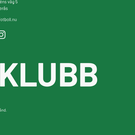
éns väg 5
erås
otboll.nu
 KLUBB
tånd.