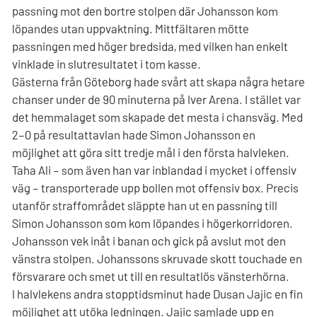
passning mot den bortre stolpen där Johansson kom
löpandes utan uppvaktning. Mittfältaren mötte
passningen med höger bredsida, med vilken han enkelt
vinklade in slutresultatet i tom kasse.
Gästerna från Göteborg hade svårt att skapa några hetare
chanser under de 90 minuterna på Iver Arena. I stället var
det hemmalaget som skapade det mesta i chansväg. Med
2–0 på resultattavlan hade Simon Johansson en
möjlighet att göra sitt tredje mål i den första halvleken.
Taha Ali – som även han var inblandad i mycket i offensiv
väg – transporterade upp bollen mot offensiv box. Precis
utanför straffområdet släppte han ut en passning till
Simon Johansson som kom löpandes i högerkorridoren.
Johansson vek inåt i banan och gick på avslut mot den
vänstra stolpen. Johanssons skruvade skott touchade en
försvarare och smet ut till en resultatlös vänsterhörna.
I halvlekens andra stopptidsminut hade Dusan Jajic en fin
möjlighet att utöka ledningen. Jajic samlade upp en