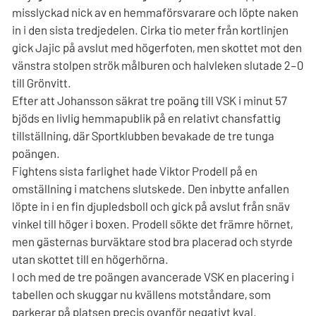
misslyckad nick av en hemmaförsvarare och löpte naken
in i den sista tredjedelen. Cirka tio meter från kortlinjen
gick Jajic på avslut med högerfoten, men skottet mot den
vänstra stolpen strök målburen och halvleken slutade 2–0
till Grönvitt.
Efter att Johansson säkrat tre poäng till VSK i minut 57
bjöds en livlig hemmapublik på en relativt chansfattig
tillställning, där Sportklubben bevakade de tre tunga
poängen.
Fightens sista farlighet hade Viktor Prodell på en
omställning i matchens slutskede. Den inbytte anfallen
löpte in i en fin djupledsboll och gick på avslut från snäv
vinkel till höger i boxen. Prodell sökte det främre hörnet,
men gästernas burväktare stod bra placerad och styrde
utan skottet till en högerhörna.
I och med de tre poängen avancerade VSK en placering i
tabellen och skuggar nu kvällens motståndare, som
parkerar på platsen precis ovanför negativt kval.