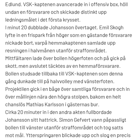
Edlund. VSK-kaptenen avancerade in i offensiv box, höll
undan en försvarare och skickade distinkt upp
ledningsmålet i det första krysset.
I minut 20 dubblade Johansson övertaget. Emil Skogh
lyfte in en frispark från höger som en gästande försvarare
nickade bort, varpå hemmakaptenen samlade upp
resningen i halvmånen utanför straffområdet.
Mittfältaren lade över bollen högerfoten och på gick på
skott, men avslutet täcktes av en hemmaförsvarare.
Bollen studsade tillbaka till VSK-kaptenen som denna
gång dunkade till på halvvolley med vänsterfoten.
Projektilen gick i en båge över samtliga försvarare och in
över mållinjen nära den högra stolpen, bakom en helt
chanslös Mathias Karlsson i gästernas bur.
Cirka 20 minuter in i den andra akten fullbordade
Johansson sitt hattrick. Simon Gefvert vann påpassligt
bollen till vänster utanför straffområdet och tog satts
mot mål. Ytterspringaren blickade upp och slog en precis