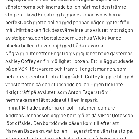
vänsterhörna och knorrade bollen hårt mot den främre
stolpen. David Engström tajmade Johanssons hörna
perfekt, och mötte bollen med pannan någon meter från
mål. Mittbacken fick dessvärre inte ut avslutet mot någon
av stolparna, och bortakeepern Joshua Wicks kunde
plocka bollen i huvudhöjd med båda nävarna.
Några minuter efter Engströms möjlighet hade gästernas
Ashley Coffey en fin möjlighet i boxen. Ett inlägg studsade
på en VSK-försvarare och fram till engelsmannen, som
befann sig centralt i straffområdet. Coffey klippte till med
vänsterfoten på den studsande bollen – men fick inte
riktigt träff på avslutet, som Anton Fagerström i
hemmakassen lät studsa ut till en inspark.
I minut 14 hade gästerna en boll i nät, men domare
Andreas Johansson dömde bort målet då Viktor Götesson
löpt offside. Den bortdömda påsen kom till efter att
Marwan Baze skruvat bollen i Fagerströms vänstra stolpe.
Efter ramträffen dansade bollen längs mållinjen och ut