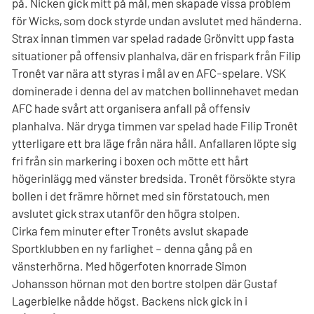
på. Nicken gick mitt på mål, men skapade vissa problem
för Wicks, som dock styrde undan avslutet med händerna.
Strax innan timmen var spelad radade Grönvitt upp fasta
situationer på offensiv planhalva, där en frispark från Filip
Tronêt var nära att styras i mål av en AFC-spelare. VSK
dominerade i denna del av matchen bollinnehavet medan
AFC hade svårt att organisera anfall på offensiv
planhalva. När dryga timmen var spelad hade Filip Tronêt
ytterligare ett bra läge från nära håll. Anfallaren löpte sig
fri från sin markering i boxen och mötte ett hårt
högerinlägg med vänster bredsida. Tronêt försökte styra
bollen i det främre hörnet med sin förstatouch, men
avslutet gick strax utanför den högra stolpen.
Cirka fem minuter efter Tronêts avslut skapade
Sportklubben en ny farlighet – denna gång på en
vänsterhörna. Med högerfoten knorrade Simon
Johansson hörnan mot den bortre stolpen där Gustaf
Lagerbielke nådde högst. Backens nick gick in i