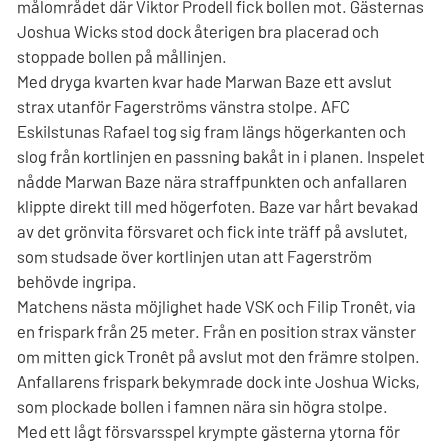
målområdet där Viktor Prodell fick bollen mot. Gästernas
Joshua Wicks stod dock återigen bra placerad och
stoppade bollen på mållinjen.
Med dryga kvarten kvar hade Marwan Baze ett avslut
strax utanför Fagerströms vänstra stolpe. AFC
Eskilstunas Rafael tog sig fram längs högerkanten och
slog från kortlinjen en passning bakåt in i planen. Inspelet
nådde Marwan Baze nära straffpunkten och anfallaren
klippte direkt till med högerfoten. Baze var hårt bevakad
av det grönvita försvaret och fick inte träff på avslutet,
som studsade över kortlinjen utan att Fagerström
behövde ingripa.
Matchens nästa möjlighet hade VSK och Filip Tronêt, via
en frispark från 25 meter. Från en position strax vänster
om mitten gick Tronêt på avslut mot den främre stolpen.
Anfallarens frispark bekymrade dock inte Joshua Wicks,
som plockade bollen i famnen nära sin högra stolpe.
Med ett lågt försvarsspel krympte gästerna ytorna för