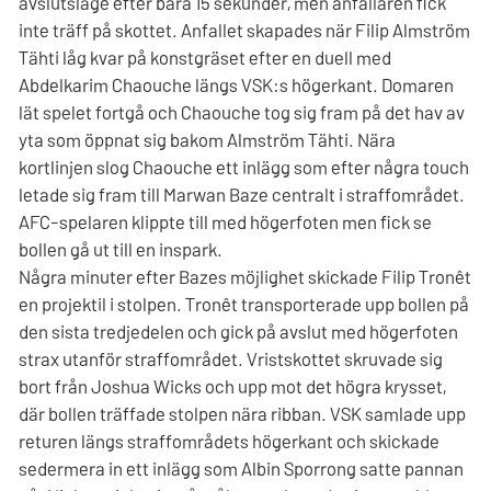
avslutsläge efter bara 15 sekunder, men anfallaren fick
inte träff på skottet. Anfallet skapades när Filip Almström
Tähti låg kvar på konstgräset efter en duell med
Abdelkarim Chaouche längs VSK:s högerkant. Domaren
lät spelet fortgå och Chaouche tog sig fram på det hav av
yta som öppnat sig bakom Almström Tähti. Nära
kortlinjen slog Chaouche ett inlägg som efter några touch
letade sig fram till Marwan Baze centralt i straffområdet.
AFC-spelaren klippte till med högerfoten men fick se
bollen gå ut till en inspark.
Några minuter efter Bazes möjlighet skickade Filip Tronêt
en projektil i stolpen. Tronêt transporterade upp bollen på
den sista tredjedelen och gick på avslut med högerfoten
strax utanför straffområdet. Vristskottet skruvade sig
bort från Joshua Wicks och upp mot det högra krysset,
där bollen träffade stolpen nära ribban. VSK samlade upp
returen längs straffområdets högerkant och skickade
sedermera in ett inlägg som Albin Sporrong satte pannan