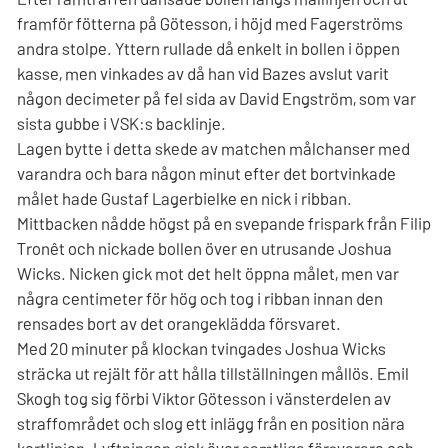
framför fötterna på Götesson, i höjd med Fagerströms
andra stolpe. Yttern rullade då enkelt in bollen i öppen
kasse, men vinkades av då han vid Bazes avslut varit
någon decimeter på fel sida av David Engström, som var
sista gubbe i VSK:s backlinje.
Lagen bytte i detta skede av matchen målchanser med
varandra och bara någon minut efter det bortvinkade
målet hade Gustaf Lagerbielke en nick i ribban.
Mittbacken nådde högst på en svepande frispark från Filip
Tronêt och nickade bollen över en utrusande Joshua
Wicks. Nicken gick mot det helt öppna målet, men var
några centimeter för hög och tog i ribban innan den
rensades bort av det orangeklädda försvaret.
Med 20 minuter på klockan tvingades Joshua Wicks
sträcka ut rejält för att hålla tillställningen mållös. Emil
Skogh tog sig förbi Viktor Götesson i vänsterdelen av
straffområdet och slog ett inlägg från en position nära
kortlinjen. Lyftningen gick över samtliga försvarare och