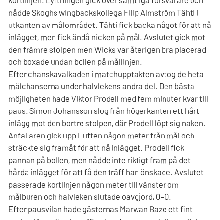
nådde Skoghs wingbackskollega Filip Almström Tähti i
utkanten av målområdet. Tähti fick backa något för att nå
inlägget, men fick ändå nicken på mål. Avslutet gick mot
den främre stolpen men Wicks var återigen bra placerad
och boxade undan bollen på mållinjen.
Efter chanskavalkaden i matchupptakten avtog de heta
målchanserna under halvlekens andra del. Den bästa
möjligheten hade Viktor Prodell med fem minuter kvar till
paus. Simon Johansson slog från högerkanten ett hårt
inlägg mot den bortre stolpen, där Prodell löpt sig naken.
Anfallaren gick upp i luften någon meter från mål och
sträckte sig framåt för att nå inlägget. Prodell fick
pannan på bollen, men nådde inte riktigt fram på det
hårda inlägget för att få den träff han önskade. Avslutet
passerade kortlinjen någon meter till vänster om
målburen och halvleken slutade oavgjord, 0–0.
Efter pausvilan hade gästernas Marwan Baze ett fint