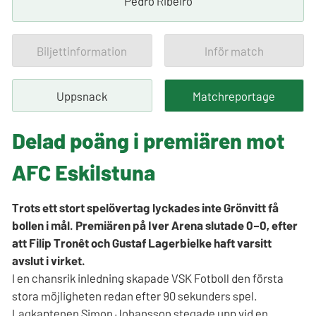
Pedro Ribeiro
Biljettinformation
Inför match
Uppsnack
Matchreportage
Delad poäng i premiären mot
AFC Eskilstuna
Trots ett stort spelövertag lyckades inte Grönvitt få
bollen i mål. Premiären på Iver Arena slutade 0–0, efter
att Filip Tronêt och Gustaf Lagerbielke haft varsitt
avslut i virket.
I en chansrik inledning skapade VSK Fotboll den första
stora möjligheten redan efter 90 sekunders spel.
Lagkaptenen Simon Johansson stegade upp vid en