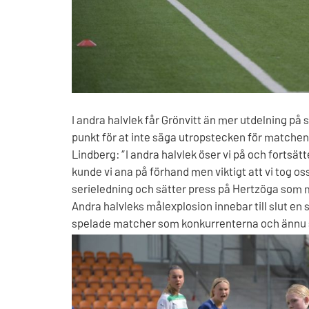
I andra halvlek får Grönvitt än mer utdelning på 
punkt för at inte säga utropstecken för matchen
Lindberg: ”I andra halvlek öser vi på och fortsätt
kunde vi ana på förhand men viktigt att vi tog o
serieledning och sätter press på Hertzöga som
Andra halvleks målexplosion innebar till slut en
spelade matcher som konkurrenterna och ännu sk