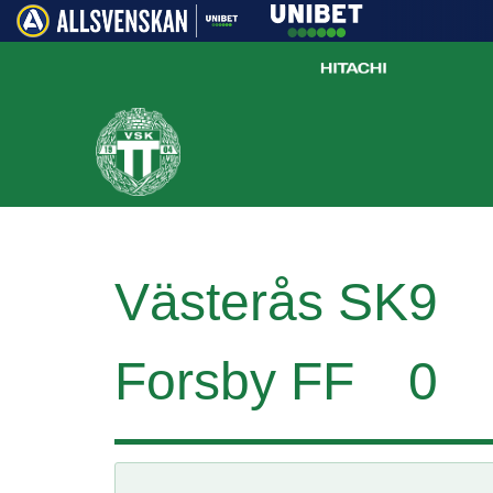
Västerås SK
9
Forsby FF
0