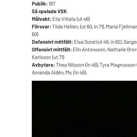
Publik:
187
Så spelade VSK
Målvakt:
Eila Viitala (ut 46)
Försvar:
Tilda Hellen, (ut 60, in 71), Maria Fjellman
60)
Defensivt mittfält:
Elsa Sund (ut 46, in 62), Sarg
Offensivt mittfält:
Elin Antonsson, Nathalie Brors
Karlsson (ut 71)
Avbytare:
Thea Nilsson (in 46), Tyra Magnusson (
Amanda Aldén, Mv, (in 46).