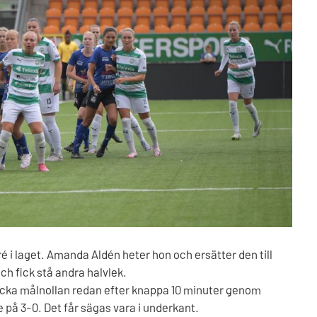
ré i laget. Amanda Aldén heter hon och ersätter den till
ch fick stå andra halvlek.
äcka målnollan redan efter knappa 10 minuter genom
på 3-0. Det får sägas vara i underkant.