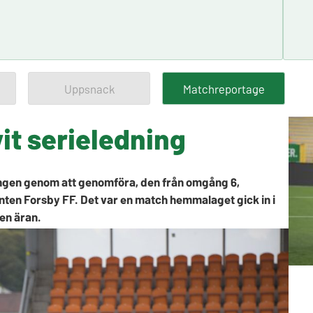
Uppsnack
Matchreportage
it serieledning
gen genom att genomföra, den från omgång 6,
en Forsby FF. Det var en match hemmalaget gick in i
en äran.