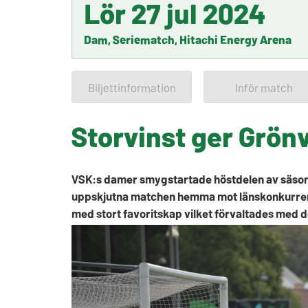
Lör 27 jul 2024
Dam, Seriematch, Hitachi Energy Arena
Biljettinformation
Inför match
Storvinst ger Grönv
VSK:s damer smygstartade höstdelen av säson
uppskjutna matchen hemma mot länskonkurrent
med stort favoritskap vilket förvaltades med d