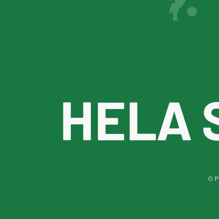
HELA 
© Pu