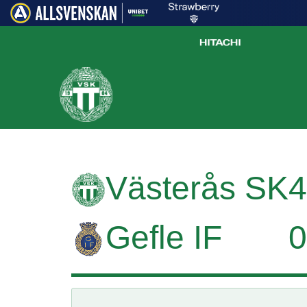
Västerås SK
4
Gefle IF
0