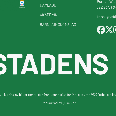
Pontus Wid
DAMLAGET
722 23 Väst
AKADEMIN
kansli@vskf
BARN-/UNGDOMSLAG
STADENS
blicering av bilder och texter från denna sida får inte ske utan VSK Fotbolls tills
Producerad av
QuickNet