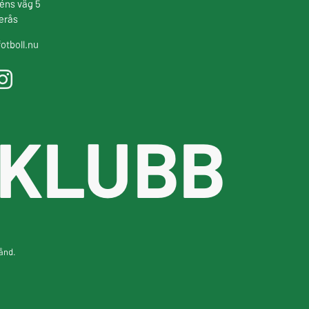
éns väg 5
erås
otboll.nu
 KLUBB
tånd.