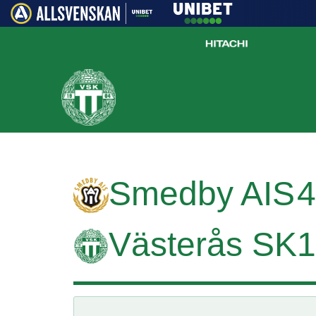
Smedby AIS
4
Västerås SK
1