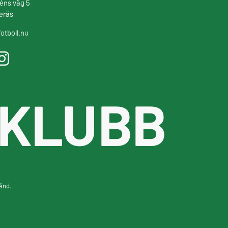
éns väg 5
erås
otboll.nu
 KLUBB
tånd.