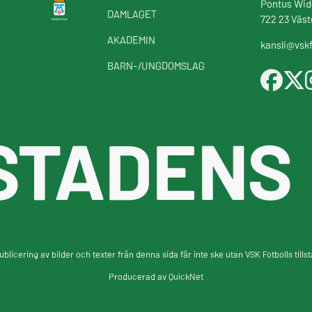
Pontus Wid
DAMLAGET
722 23 Väst
AKADEMIN
kansli@vskf
BARN-/UNGDOMSLAG
STADENS
blicering av bilder och texter från denna sida får inte ske utan VSK Fotbolls tills
Producerad av
QuickNet