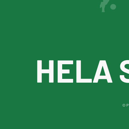
HELA 
© Pu