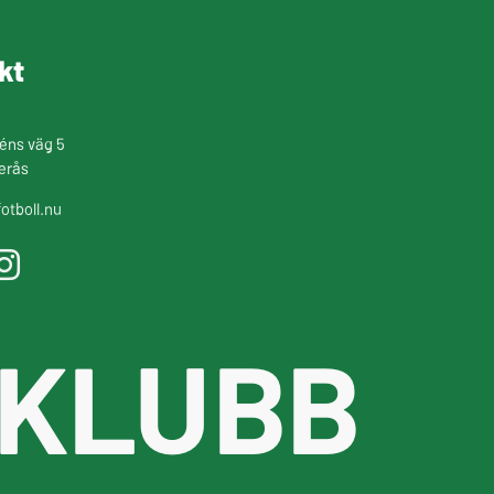
kt
éns väg 5
erås
otboll.nu
 KLUBB