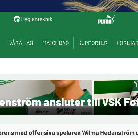
VÅRA LAG
MATCHDAG
SUPPORTER
FÖRETA
ström ansluter till VSK Fot
erens med offensiva spelaren Wilma Hedenström o