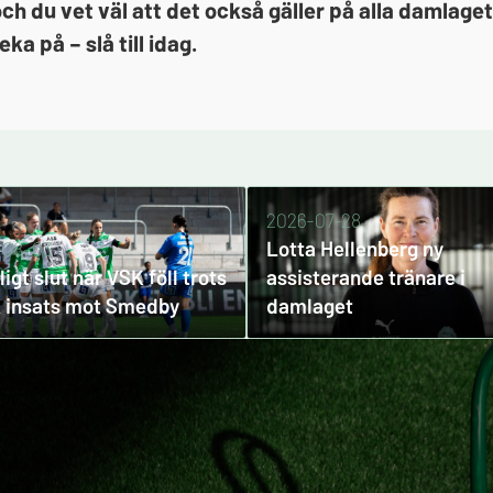
et och du vet väl att det också gäller på alla dam
ka på – slå till idag.
2026-07-28
Lotta Hellenberg ny
-08-03
igt slut när VSK föll trots
assisterande tränare i
k insats mot Smedby
damlaget