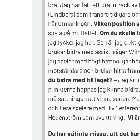
bra. Jag har fått ett bra intryck a
(Lindberg) som tränare tidigare och
här utmaningen.
Vilken position 
spela på mittfältet.
Om du skulle f
jag tycker jag har. Sen är jag dukt
brukar bidra med assist, säger W
jag spelar med högt tempo, går hög
motståndare och brukar hitta fram
du bidra med till laget?
– Jag är j
punkterna hoppas jag kunna bidra
målsättningen att vinna serien. Ma
och flera spelare med Div 1 erfare
Hedenström som avslutning.
Vi ö
Du har väl inte missat att det ha