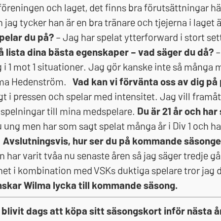
v föreningen och laget, det finns bra förutsättningar h
 jag tycker han är en bra tränare och tjejerna i laget 
spelar du på?
– Jag har spelat ytterforward i stort se
å lista dina bästa egenskaper – vad säger du då?
–
ig i 1 mot 1 situationer. Jag gör kanske inte så många
ilma Hedenström.
Vad kan vi förvänta oss av dig på
t i pressen och spelar med intensitet. Jag vill framå
spelningar till mina medspelare.
Du är 21 år och har
u ung men har som sagt spelat många år i Div 1 och ha
.
Avslutningsvis, hur ser du på kommande säsong
n har varit tvåa nu senaste åren så jag säger tredje 
nhet i kombination med VSKs duktiga spelare tror jag
nskar Wilma lycka till kommande säsong.
r blivit dags att köpa sitt säsongskort inför nästa 