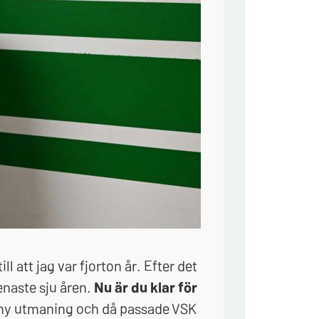
l att jag var fjorton år. Efter det
enaste sju åren.
Nu är du klar för
n ny utmaning och då passade VSK