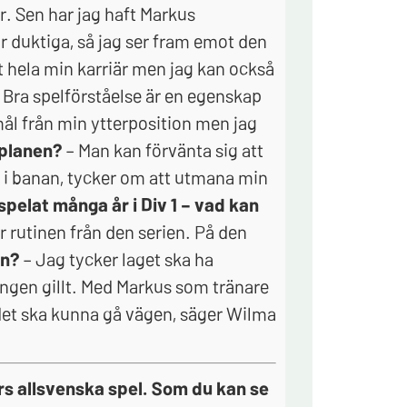
är. Sen har jag haft Markus
är duktiga, så jag ser fram emot den
tt hela min karriär men jag kan också
 Bra spelförståelse är en egenskap
 mål från min ytterposition men jag
 planen?
– Man kan förvänta sig att
t i banan, tycker om att utmana min
 spelat många år i Div 1 – vad kan
r rutinen från den serien. På den
en?
– Jag tycker laget ska ha
gången gillt. Med Markus som tränare
 det ska kunna gå vägen, säger Wilma
års allsvenska spel. Som du kan se