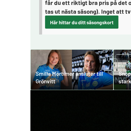
får du ett riktigt bra pris på d
tas ut nästa säsong). Inget att tve
Här hittar du ditt säsongskort
2026-08-07
2026
Smilla Mortimer ansluter till
Snöpl
Grönvitt
star