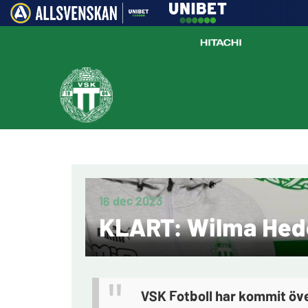
16 dec 2023
KLART: Wilma Heden
VSK Fotboll har kommit öv