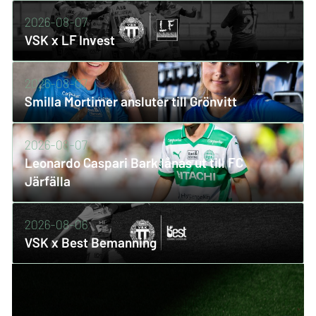
2026-08-07
VSK x LF Invest
2026-08-07
Smilla Mortimer ansluter till Grönvitt
2026-08-07
Leonardo Caspari Bark lånas ut till FC
Järfälla
2026-08-06
VSK x Best Bemanning