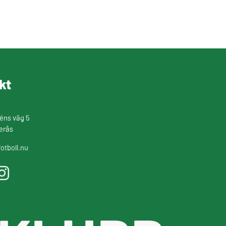
kt
éns väg 5
erås
otboll.nu