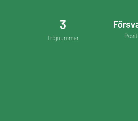
3
Försv
Posit
Tröjnummer