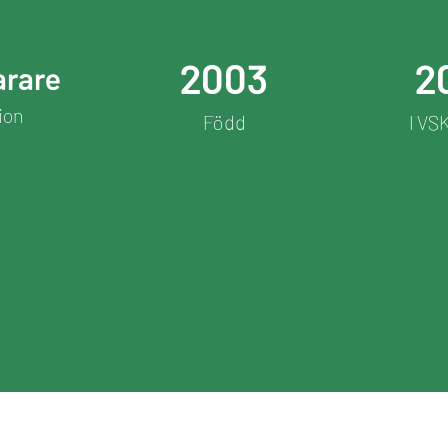
2003
2
arare
ion
Född
I VS