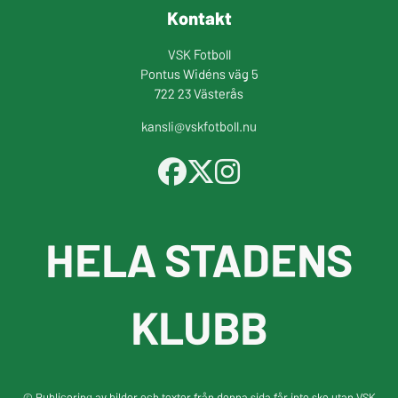
Kontakt
VSK Fotboll
Pontus Widéns väg 5
722 23 Västerås
kansli@vskfotboll.nu
HELA STADENS
KLUBB
© Publicering av bilder och texter från denna sida får inte ske utan VSK